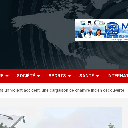
RE
SOCIÉTÉ
SPORTS
SANTÉ
INTERNA
s un violent accident, une cargaison de chanvre indien découverte