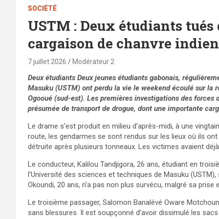
SOCIÉTÉ
USTM : Deux étudiants tués 
cargaison de chanvre indien
7 juillet 2026
Modérateur 2
Deux étudiants Deux jeunes étudiants gabonais, régulièremen
Masuku (USTM) ont perdu la vie le weekend écoulé sur la ro
Ogooué (sud-est). Les premières investigations des forces d
présumée de transport de drogue, dont une importante carga
Le drame s’est produit en milieu d’après-midi, à une vingtai
route, les gendarmes se sont rendus sur les lieux où ils o
détruite après plusieurs tonneaux. Les victimes avaient déjà 
Le conducteur, Kalilou Tandjigora, 26 ans, étudiant en troi
l’Université des sciences et techniques de Masuku (USTM),
Okoundi, 20 ans, n’a pas non plus survécu, malgré sa prise 
Le troisième passager, Salomon Banalévé Oware Motchoumou,
sans blessures. Il est soupçonné d’avoir dissimulé les sacs