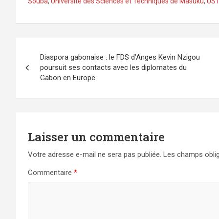
Souba
,
Université des Sciences et Techniques de Masuku
,
US
Navigation
Diaspora gabonaise : le FDS d’Anges Kevin Nzigou
de
poursuit ses contacts avec les diplomates du
Gabon en Europe
l’article
Laisser un commentaire
Votre adresse e-mail ne sera pas publiée.
Les champs oblig
Commentaire
*