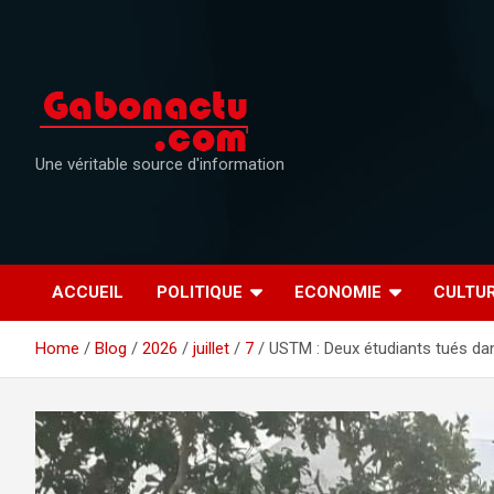
Skip
to
content
Une véritable source d'information
ACCUEIL
POLITIQUE
ECONOMIE
CULTU
Home
Blog
2026
juillet
7
USTM : Deux étudiants tués dan