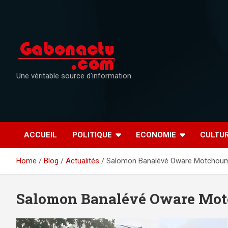
Skip
to
content
Une véritable source d'information
ACCUEIL
POLITIQUE
ECONOMIE
CULTU
Home
Blog
Actualités
Salomon Banalévé Oware Motchou
Salomon Banalévé Oware Mo