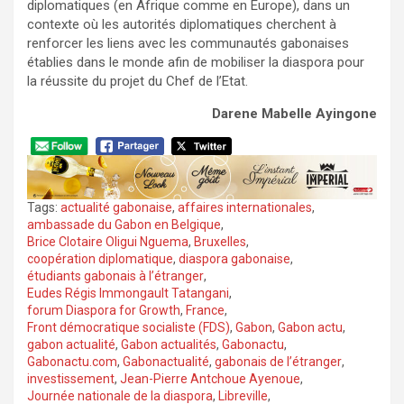
diplomatiques (en Afrique comme en Europe), dans un
contexte où les autorités diplomatiques cherchent à
renforcer les liens avec les communautés gabonaises
établies dans le monde afin de mobiliser la diaspora pour
la réussite du projet du Chef de l’Etat.
Darene Mabelle Ayingone
Tags:
actualité gabonaise
,
affaires internationales
,
ambassade du Gabon en Belgique
,
Brice Clotaire Oligui Nguema
,
Bruxelles
,
coopération diplomatique
,
diaspora gabonaise
,
étudiants gabonais à l’étranger
,
Eudes Régis Immongault Tatangani
,
forum Diaspora for Growth
,
France
,
Front démocratique socialiste (FDS)
,
Gabon
,
Gabon actu
,
gabon actualité
,
Gabon actualités
,
Gabonactu
,
Gabonactu.com
,
Gabonactualité
,
gabonais de l’étranger
,
investissement
,
Jean-Pierre Antchoue Ayenoue
,
Journée nationale de la diaspora
,
Libreville
,