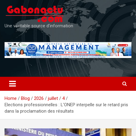
Skip
to
content
Une véritable source d'information
Home
Blog
2026
juillet
4
Elections professionnelles : L’ONEP interpelle sur le retard pris
dans la proclamation des résultats