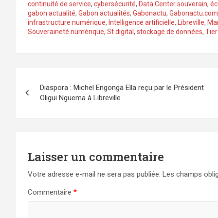
continuité de service
,
cybersécurité
,
Data Center souverain
,
éc
gabon actualité
,
Gabon actualités
,
Gabonactu
,
Gabonactu.com
infrastructure numérique
,
Intelligence artificielle
,
Libreville
,
Ma
Souveraineté numérique
,
St digital
,
stockage de données
,
Tier 
Navigation
Diaspora : Michel Engonga Ella reçu par le Président
de
Oligui Nguema à Libreville
l’article
Laisser un commentaire
Votre adresse e-mail ne sera pas publiée.
Les champs oblig
Commentaire
*