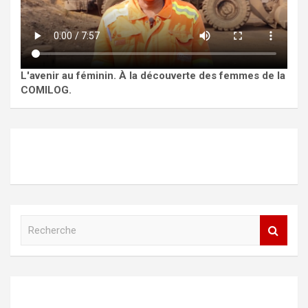
L'avenir au féminin. À la découverte des femmes de la
COMILOG.
R
e
c
h
e
r