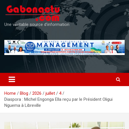
Skip
to
content
Une véritable source d'information
Home
Blog
2026
juillet
4
Diaspora : Michel Engonga Ella reçu par le Président Oligui
Nguema à Libreville