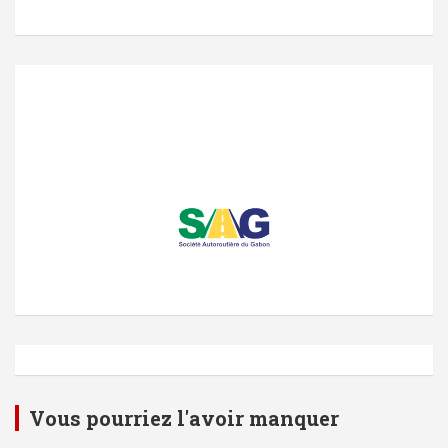
c
h
e
Vous pourriez l'avoir manquer