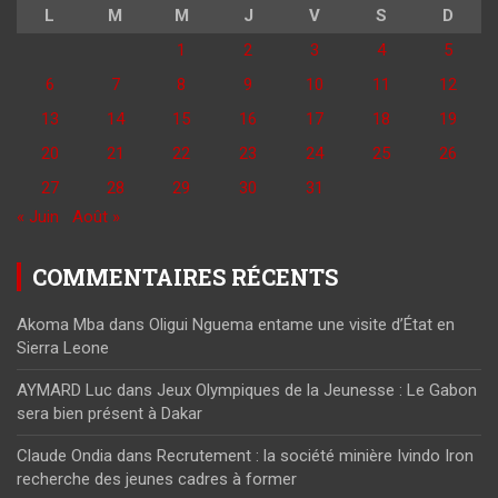
L
M
M
J
V
S
D
1
2
3
4
5
6
7
8
9
10
11
12
13
14
15
16
17
18
19
20
21
22
23
24
25
26
27
28
29
30
31
« Juin
Août »
COMMENTAIRES RÉCENTS
Akoma Mba
dans
Oligui Nguema entame une visite d’État en
Sierra Leone
AYMARD Luc
dans
Jeux Olympiques de la Jeunesse : Le Gabon
sera bien présent à Dakar
Claude Ondia
dans
Recrutement : la société minière Ivindo Iron
recherche des jeunes cadres à former