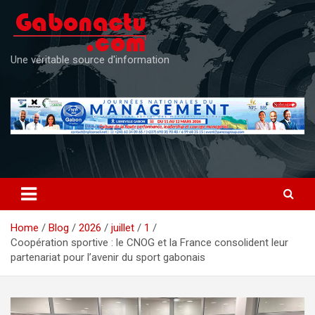
Skip
to
content
Une véritable source d'information
Home
Blog
2026
juillet
1
Coopération sportive : le CNOG et la France consolident leur
partenariat pour l’avenir du sport gabonais