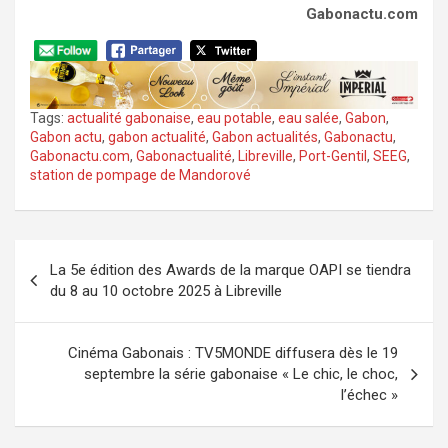
Gabonactu.com
Tags:
actualité gabonaise
,
eau potable
,
eau salée
,
Gabon
,
Gabon actu
,
gabon actualité
,
Gabon actualités
,
Gabonactu
,
Gabonactu.com
,
Gabonactualité
,
Libreville
,
Port-Gentil
,
SEEG
,
station de pompage de Mandorové
Navigation
La 5e édition des Awards de la marque OAPI se tiendra
de
du 8 au 10 octobre 2025 à Libreville
l’article
Cinéma Gabonais : TV5MONDE diffusera dès le 19
septembre la série gabonaise « Le chic, le choc,
l’échec »