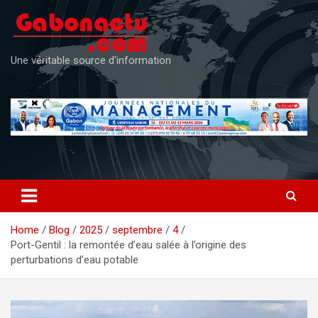
Skip
to
content
Une véritable source d'information
Home
Blog
2025
septembre
4
Port-Gentil : la remontée d’eau salée à l’origine des
perturbations d’eau potable