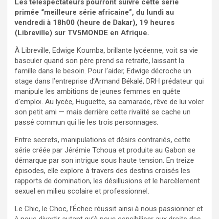
Les téléspectateurs pourront suivre cette série
primée “meilleure série africaine”, du lundi au
vendredi à 18h00 (heure de Dakar), 19 heures
(Libreville) sur TV5MONDE en Afrique.
À Libreville, Edwige Koumba, brillante lycéenne, voit sa vie
basculer quand son père prend sa retraite, laissant la
famille dans le besoin. Pour l’aider, Edwige décroche un
stage dans l’entreprise d’Armand Békalé, DRH prédateur qui
manipule les ambitions de jeunes femmes en quête
d’emploi. Au lycée, Huguette, sa camarade, rêve de lui voler
son petit ami — mais derrière cette rivalité se cache un
passé commun qui lie les trois personnages.
Entre secrets, manipulations et désirs contrariés, cette
série créée par Jérémie Tchoua et produite au Gabon se
démarque par son intrigue sous haute tension. En treize
épisodes, elle explore à travers des destins croisés les
rapports de domination, les désillusions et le harcèlement
sexuel en milieu scolaire et professionnel.
Le Chic, le Choc, l’Échec réussit ainsi à nous passionner et