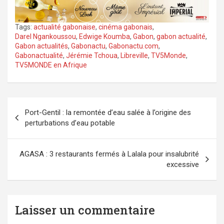
Tags:
actualité gabonaise
,
cinéma gabonais
,
Darel Ngankoussou
,
Edwige Koumba
,
Gabon
,
gabon actualité
,
Gabon actualités
,
Gabonactu
,
Gabonactu.com
,
Gabonactualité
,
Jérémie Tchoua
,
Libreville
,
TV5Monde
,
TV5MONDE en Afrique
Navigation
Port-Gentil : la remontée d’eau salée à l’origine des
de
perturbations d’eau potable
l’article
AGASA : 3 restaurants fermés à Lalala pour insalubrité
excessive
Laisser un commentaire