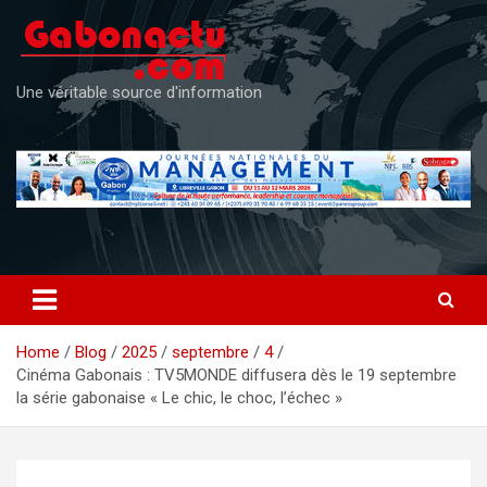
Skip
to
content
Une véritable source d'information
Home
Blog
2025
septembre
4
Cinéma Gabonais : TV5MONDE diffusera dès le 19 septembre
la série gabonaise « Le chic, le choc, l’échec »