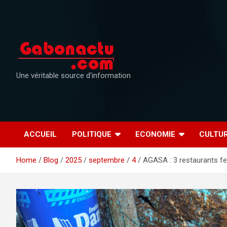
Skip
to
content
Une véritable source d'information
ACCUEIL
POLITIQUE
ECONOMIE
CULTU
Home
Blog
2025
septembre
4
AGASA : 3 restaurants fe