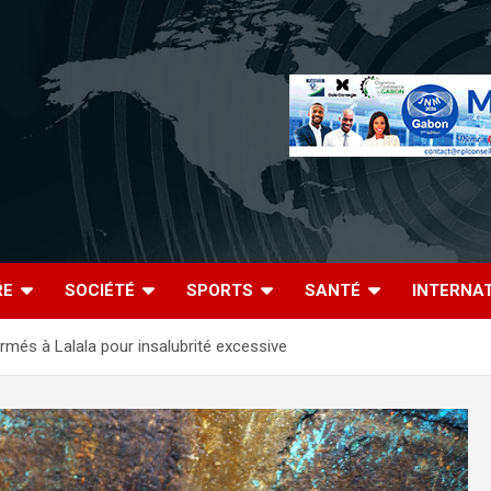
RE
SOCIÉTÉ
SPORTS
SANTÉ
INTERNA
rmés à Lalala pour insalubrité excessive