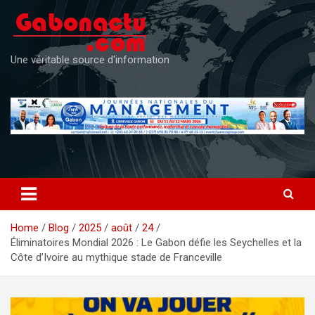
Skip
to
content
Une véritable source d'information
Home
Blog
2025
août
24
Éliminatoires Mondial 2026 : Le Gabon défie les Seychelles et la
Côte d’Ivoire au mythique stade de Franceville