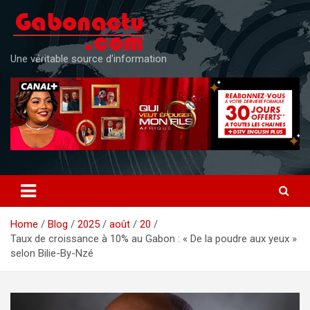
Skip
to
content
Une véritable source d'information
Home
Blog
2025
août
20
Taux de croissance à 10% au Gabon : « De la poudre aux yeux »
selon Bilie-By-Nzé