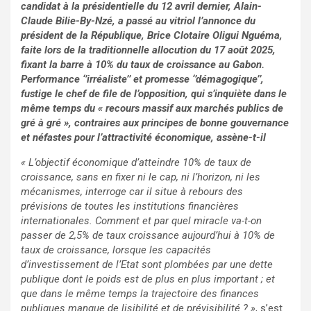
candidat à la présidentielle du 12 avril dernier, Alain-
Claude Bilie-By-Nzé, a passé au vitriol l’annonce du
président de la République, Brice Clotaire Oligui Nguéma,
faite lors de la traditionnelle allocution du 17 août 2025,
fixant la barre à 10% du taux de croissance au Gabon.
Performance ‘’irréaliste’’ et promesse ‘’démagogique’’,
fustige le chef de file de l’opposition, qui s’inquiète dans le
même temps du « recours massif aux marchés publics de
gré à gré », contraires aux principes de bonne gouvernance
et néfastes pour l’attractivité économique, assène-t-il
« L’objectif économique d’atteindre 10% de taux de
croissance, sans en fixer ni le cap, ni l’horizon, ni les
mécanismes, interroge car il situe à rebours des
prévisions de toutes les institutions financières
internationales. Comment et par quel miracle va-t-on
passer de 2,5% de taux croissance aujourd’hui à 10% de
taux de croissance, lorsque les capacités
d’investissement de l’Etat sont plombées par une dette
publique dont le poids est de plus en plus important ; et
que dans le même temps la trajectoire des finances
publiques manque de lisibilité et de prévisibilité ? »
, s’est