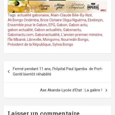
Tags:
actualité gabonaise
,
Alain-Claude Bilie-By-Nzé
,
Ali Bongo Ondimba
,
Brice Clotaire Oligui Nguéma
,
Ebebeyin
,
Ensemble pour le Gabon
,
EPG
,
Gabon
,
Gabon actu
,
gabon actualité
,
Gabon actualités
,
Gabonactu
,
Gabonactu.com
,
Gabonactualité
,
L’ancien premier ministre
,
l’Île Mbanié
,
Libreville
,
Mongomo
,
Nourredin Bongo
,
Président de la République
,
Sylvia Bongo
Navigation
Fermé pendant 11 ans, l’hôpital Paul Igamba de Port-
de
Gentil bientôt réhabilité
l’article
Axe Akanda-Lycée d’Etat : La galère !
Laisser un commentaire