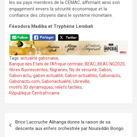
les six pays membres de la CEMAC, affirmant ainsi son
engagement envers la sécurité économique et la
confiance des citoyens dans le système monétaire.
Féeodora Madiba et Tryphène Lembah
Tags:
actualité gabonaise
,
Banque des Etats de l’Afrique centrale
,
BEAC
,
BEAC NG2020
,
fibres fluorescentes
,
filigranes
,
fils de sécurité
,
Gabon
,
Gabon actu
,
gabon actualité
,
Gabon actualités
,
Gabonactu
,
Gabonactu.com
,
Gabonactualité
,
Libreville
,
motifs 3D dynamiques
,
reliefs tactiles
,
République Centrafricaine
Navigation
Brice Laccruche Alihanga donne la raison de sa
de
descente aux enfers orchestrée par Noureddin Bongo
l’article