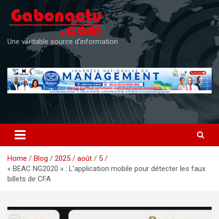
Skip
to
content
Une véritable source d'information
Home
Blog
2025
août
5
« BEAC NG2020 » : L’application mobile pour détecter les faux
billets de CFA