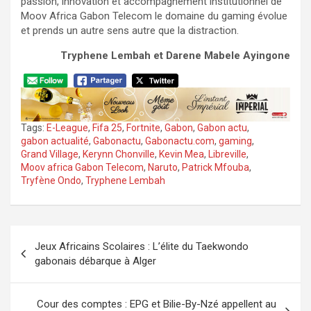
passion, innovation et accompagnement institutionnel de
Moov Africa Gabon Telecom le domaine du gaming évolue
et prends un autre sens autre que la distraction.
Tryphene Lembah et Darene Mabele Ayingone
Tags:
E-League
,
Fifa 25
,
Fortnite
,
Gabon
,
Gabon actu
,
gabon actualité
,
Gabonactu
,
Gabonactu.com
,
gaming
,
Grand Village
,
Kerynn Chonville
,
Kevin Mea
,
Libreville
,
Moov africa Gabon Telecom
,
Naruto
,
Patrick Mfouba
,
Tryfène Ondo
,
Tryphene Lembah
Navigation
Jeux Africains Scolaires : L’élite du Taekwondo
de
gabonais débarque à Alger
l’article
Cour des comptes : EPG et Bilie-By-Nzé appellent au