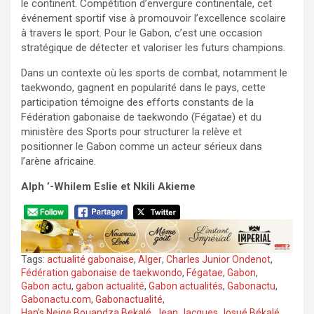
le continent. Compétition d’envergure continentale, cet
événement sportif vise à promouvoir l’excellence scolaire
à travers le sport. Pour le Gabon, c’est une occasion
stratégique de détecter et valoriser les futurs champions.
Dans un contexte où les sports de combat, notamment le
taekwondo, gagnent en popularité dans le pays, cette
participation témoigne des efforts constants de la
Fédération gabonaise de taekwondo (Fégatae) et du
ministère des Sports pour structurer la relève et
positionner le Gabon comme un acteur sérieux dans
l’arène africaine.
Alph ’-Whilem Eslie et Nkili Akieme
Tags:
actualité gabonaise
,
Alger
,
Charles Junior Ondenot
,
Fédération gabonaise de taekwondo
,
Fégatae
,
Gabon
,
Gabon actu
,
gabon actualité
,
Gabon actualités
,
Gabonactu
,
Gabonactu.com
,
Gabonactualité
,
Han’s Neige Bouandza Bekalé
,
Jean Jacques Josué Békalé
,