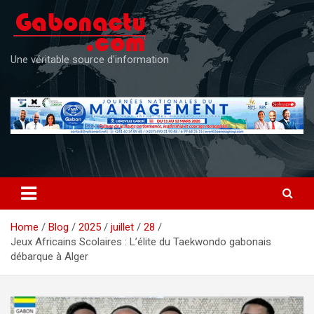
Skip
to
content
Une véritable source d'information
Home
Blog
2025
juillet
28
Jeux Africains Scolaires : L’élite du Taekwondo gabonais
débarque à Alger