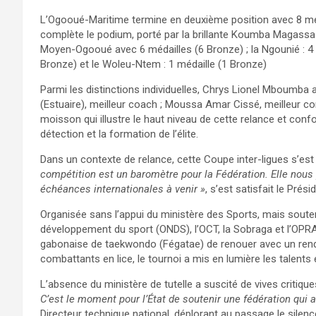
L’Ogooué-Maritime termine en deuxième position avec 8 mé
complète le podium, porté par la brillante Koumba Magassa (-
Moyen-Ogooué avec 6 médailles (6 Bronze) ; la Ngounié : 4 m
Bronze) et le Woleu-Ntem : 1 médaille (1 Bronze)
Parmi les distinctions individuelles, Chrys Lionel Mboumba 
(Estuaire), meilleur coach ; Moussa Amar Cissé, meilleur
moisson qui illustre le haut niveau de cette relance et conf
détection et la formation de l’élite.
Dans un contexte de relance, cette Coupe inter-ligues s’est 
compétition est un baromètre pour la Fédération. Elle nous 
échéances internationales à venir »
, s’est satisfait le Pr
Organisée sans l’appui du ministère des Sports, mais souten
développement du sport (ONDS), l’OCT, la Sobraga et l’OPRA
gabonaise de taekwondo (Fégatae) de renouer avec un rende
combattants en lice, le tournoi a mis en lumière les talents 
L’absence du ministère de tutelle a suscité de vives critiqu
C’est le moment pour l’État de soutenir une fédération qui a
Directeur technique national, déplorant au passage le silence 