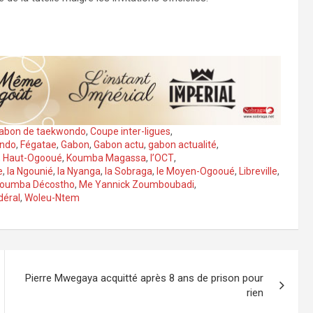
abon de taekwondo
,
Coupe inter-ligues
,
ondo
,
Fégatae
,
Gabon
,
Gabon actu
,
gabon actualité
,
,
Haut-Ogooué
,
Koumba Magassa
,
l’OCT
,
e
,
la Ngounié
,
la Nyanga
,
la Sobraga
,
le Moyen-Ogooué
,
Libreville
,
boumba Décostho
,
Me Yannick Zoumboubadi
,
déral
,
Woleu-Ntem
Pierre Mwegaya acquitté après 8 ans de prison pour
rien