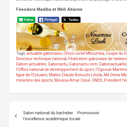
Féeodora Madiba et Nkili Akieme
Tags:
actualité gabonaise
,
Chrys Lionel Mboumba
,
Coupe du G
Directeur technique national
,
Fédération gabonaise de taekw
Gabon actualités
,
Gabonactu
,
Gabonactu.com
,
Gabonactualité
l’Office national de développement du sport
,
l’Ogooué-Martim
ligue de l’Estuaire
,
Maître Claude Bolouchi Létola
,
Me Denis M
ministère des sports
,
Moussa Amar Cissé
,
ONDS
,
Président fé
Navigation
Salon national du bachelier : Promouvoir
de
l’excellence académique locale