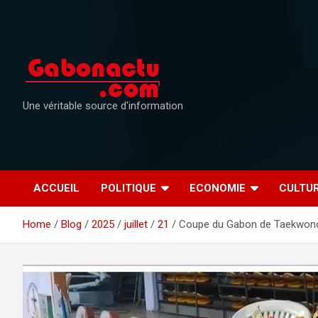
Skip
to
content
Une véritable source d'information
ACCUEIL
POLITIQUE
ECONOMIE
CULTU
Home
Blog
2025
juillet
21
Coupe du Gabon de Taekwondo : 