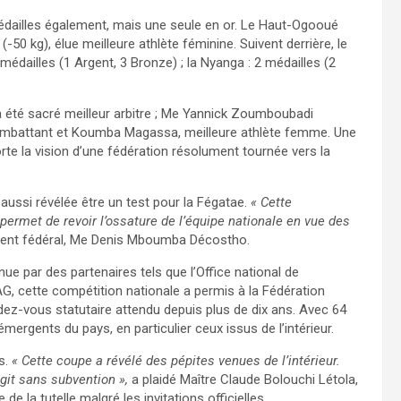
dailles également, mais une seule en or. Le Haut-Ogooué
50 kg), élue meilleure athlète féminine. Suivent derrière, le
édailles (1 Argent, 3 Bronze) ; la Nyanga : 2 médailles (2
a été sacré meilleur arbitre ; Me Yannick Zoumboubadi
 combattant et Koumba Magassa, meilleure athlète femme. Une
orte la vision d’une fédération résolument tournée vers la
aussi révélée être un test pour la Fégatae.
« Cette
permet de revoir l’ossature de l’équipe nationale en vue des
ésident fédéral, Me Denis Mboumba Décostho.
ue par des partenaires tels que l’Office national de
G, cette compétition nationale a permis à la Fédération
z-vous statutaire attendu depuis plus de dix ans. Avec 64
émergents du pays, en particulier ceux issus de l’intérieur.
es.
« Cette coupe a révélé des pépites venues de l’intérieur.
git sans subvention »,
a plaidé Maître Claude Bolouchi Létola,
de la tutelle malgré les invitations officielles.