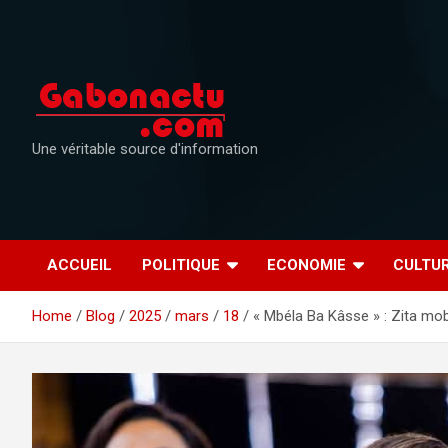
Skip
to
content
Une véritable source d'information
ACCUEIL
POLITIQUE
ECONOMIE
CULTU
Home
Blog
2025
mars
18
« Mbéla Ba Kâsse » : Zita mobi