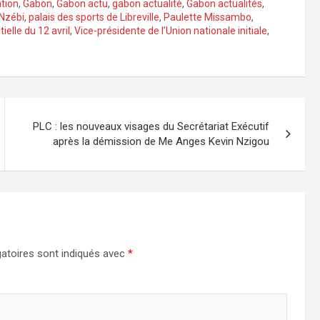
ation
,
Gabon
,
Gabon actu
,
gabon actualité
,
Gabon actualités
,
Nzébi
,
palais des sports de Libreville
,
Paulette Missambo
,
ielle du 12 avril
,
Vice-présidente de l’Union nationale initiale
,
PLC : les nouveaux visages du Secrétariat Exécutif
après la démission de Me Anges Kevin Nzigou
atoires sont indiqués avec
*