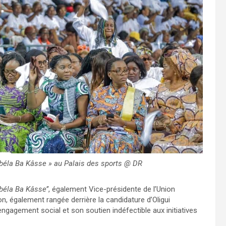
éla Ba Kâsse » au Palais des sports @ DR
béla Ba Kâsse’’
, également Vice-présidente de l’Union
ion, également rangée derrière la candidature d’Oligui
gement social et son soutien indéfectible aux initiatives