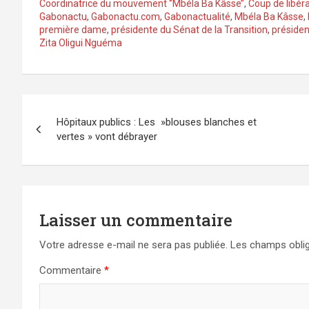
Coordinatrice du mouvement ‘’Mbéla Ba Kâsse’’
,
Coup de libér
Gabonactu
,
Gabonactu.com
,
Gabonactualité
,
Mbéla Ba Kâsse
,
première dame
,
présidente du Sénat de la Transition
,
président
Zita Oligui Nguéma
Navigation
Hôpitaux publics : Les »blouses blanches et
de
vertes » vont débrayer
l’article
Laisser un commentaire
Votre adresse e-mail ne sera pas publiée.
Les champs oblig
Commentaire
*