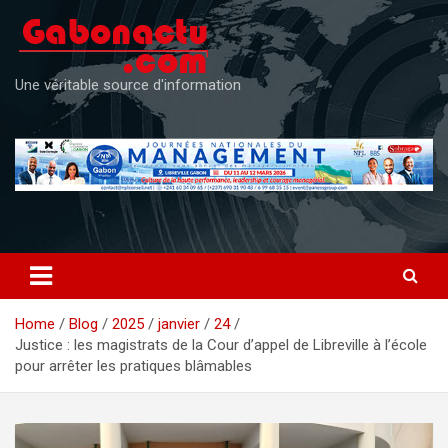
Skip
to
content
Une véritable source d'information
Home
Blog
2025
janvier
24
Justice : les magistrats de la Cour d’appel de Libreville à l’école
pour arrêter les pratiques blâmables