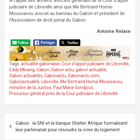
le rappel des anciens avocats généraux de la Cour d’appel
judiciaire de Libreville ainsi que Me Bertrand Homa-
Moussavou avocat au barreau du Gabon et président de
l’Association de droit pénal du Gabon.
Antoine Relaxe
Tags:
actualité gabonaise
,
Cour d’appel judiciaire de Libreville
,
Eddy Minang
,
Gabon
,
Gabon actu
,
gabon actualité
,
Gabon actualités
,
Gabonactu
,
Gabonactu.com
,
Gabonactualité
,
Libreville
,
Me Bertrand Homa-Moussavou
,
ministre de la Justice
,
Paul Marie Gondjout
,
Procureur général près de la Cour judiciaire de Libreville
Navigation
Gabon : la SNI et la banque Shelter Afrique formalisent
de
leur partenariat pour résoudre la crise du logement
l’article