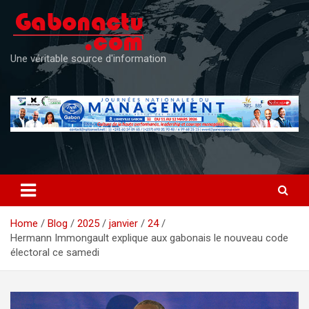
Skip
to
content
Une véritable source d'information
Home
Blog
2025
janvier
24
Hermann Immongault explique aux gabonais le nouveau code
électoral ce samedi