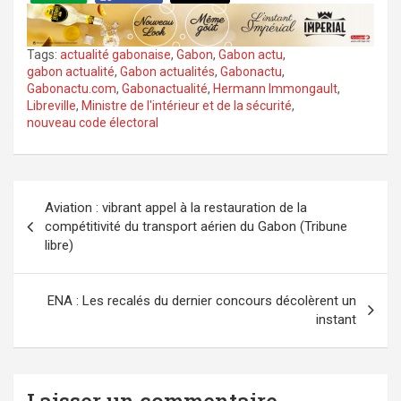
Tags:
actualité gabonaise
,
Gabon
,
Gabon actu
,
gabon actualité
,
Gabon actualités
,
Gabonactu
,
Gabonactu.com
,
Gabonactualité
,
Hermann Immongault
,
Libreville
,
Ministre de l'intérieur et de la sécurité
,
nouveau code électoral
Navigation
Aviation : vibrant appel à la restauration de la
de
compétitivité du transport aérien du Gabon (Tribune
l’article
libre)
ENA : Les recalés du dernier concours décolèrent un
instant