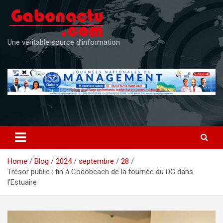
Skip
to
content
Une véritable source d'information
Home
Blog
2024
septembre
28
Trésor public : fin à Cocobeach de la tournée du DG dans
l’Estuaire