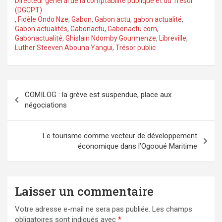
Directeur général de la comptabilité publique et du Trésor
(DGCPT)
,
Fidèle Ondo Nze
,
Gabon
,
Gabon actu
,
gabon actualité
,
Gabon actualités
,
Gabonactu
,
Gabonactu.com
,
Gabonactualité
,
Ghislain Ndomby Gourmenze
,
Libreville
,
Luther Steeven Abouna Yangui
,
Trésor public
Navigation
COMILOG : la grève est suspendue, place aux
de
négociations
l’article
Le tourisme comme vecteur de développement
économique dans l’Ogooué Maritime
Laisser un commentaire
Votre adresse e-mail ne sera pas publiée.
Les champs
obligatoires sont indiqués avec
*