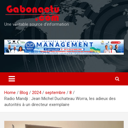
Skip
to
content
Une véritable source d'information
Home
Blog
2024
septembre
8
Radio Mandji : Jean Michel Duchateau Worra, les adieux des
autorités à un directeur exemplaire