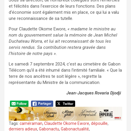
Sous sa direction, de nombreux collègues sont remerciés
et félicités dans l’exercice de leurs fonctions. Des plans
d’économie sont également mis en place, ce qui lui a valu
une reconnaissance de sa tutelle.
Pour Claudette Okome Ewore,
« madame le ministre au
nom du gouvernement salue la mémoire de Jean Michel
Duchateau Worra, et lui ait reconnaissant de tous les
servis rendus. Sa contribution restera gravée dans
l’histoire de notre pays ».
Le samedi 7 septembre 2024, c’est au cimetière de Gabon
Télécom qu’il a été inhumé dans l’intimité familiale. « Que la
terre de nos ancêtres te soit légère », regrette la
représentante du Ministre de la communication.
Jean-Jacques Rovaria Djodji
Tags:
caméraman
,
Claudette Okome Ewore
,
dépouille
,
derniers adieux
,
Gabonactu
,
Gabonactualité
,