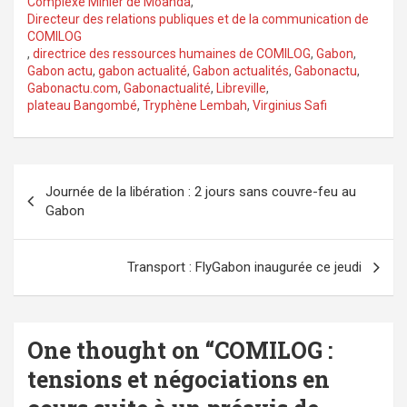
Complexe Minier de Moanda
,
Directeur des relations publiques et de la communication de
COMILOG
,
directrice des ressources humaines de COMILOG
,
Gabon
,
Gabon actu
,
gabon actualité
,
Gabon actualités
,
Gabonactu
,
Gabonactu.com
,
Gabonactualité
,
Libreville
,
plateau Bangombé
,
Tryphène Lembah
,
Virginius Safi
Navigation
Journée de la libération : 2 jours sans couvre-feu au
de
Gabon
l’article
Transport : FlyGabon inaugurée ce jeudi
One thought on “
COMILOG :
tensions et négociations en