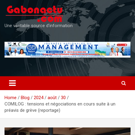
Skip
to
content
Une véritable source d'information
Home
Blog
2024
août
30
COMILOG : tensions et négociations en cours suite à un
préavis de grève (reportage)