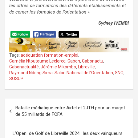
les offres de formations des différents établissements et
de cerner les formules de l’orientation ».
Sydney IVEMBI
Tags:
adéquation formation-emploi
,
Camélia Ntoutoume Leclercq
,
Gabon
,
Gabonactu
,
Gabonactualité
,
Jérémie Mikombo
,
Libreville
,
Raymond Ndong Sima
,
Salon National de l’Orientation
,
SNO
,
SOSUP
Navigation
Bataille médiatique entre Airtel et 2JTH pour un magot
de
de 55 milliards de FCFA
l’article
L’Open de Golf de Libreville 2024 : les deux vainqueurs