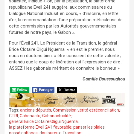
sollicitée, indique-t-on, par la population, la plateforme
républicaine Éveil 241 suggère, aux commissaires du
Dialogue National Inclusif en cours, « d’inscrire, en lettre
d’or, la recommandation d’une préparation méticuleuse de
cette commission par les Autorités gouvernementales
futures de notre pays, le Gabon ».
Pour l’Éveil 241, Le Président de la Transition, le général
Brice Clotaire Oligui Nguema « en est le premier, nous
nous en doutons bien, à être conscient de cette volonté ;
entendu que le coup de libération est l’expression de dire :
ASSEZ ! les gabonais méritent de connaître le bonheur ».
Camille Boussoughou
Tags:
anciens députés
,
Commission vérité et réconciliation
,
CTRI
,
Gabonactu
,
Gabonactualité
,
général Brice Clotaire Oligui Nguema
,
la plateforme Eveil 241 favorable
,
panser les plaies
,
passé gabonais douloureux
,
Transition