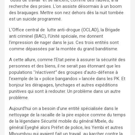
‘’outils de travail’’ et se lancent, comme des fauves, à la
recherche des proies. L’on assiste désormais à un boom
des braquages. Mettre son nez dehors dès la nuit tombée
est un suicide programmé.
L’Office central de lutte anti-drogue (OCLAD), la Brigade
anti criminel (BAC), l’Unité spéciale, me donnent
l’impression de nager dans le jus. Ces trois entités sont
comme dépassées par la montée du grand banditisme.
A cette allure, comme l’Etat peine à assurer la sécurité des
personnes et des biens, il ne serait pas étonnant que les
populations ‘
’réactivent’’
des groupes d’auto-défense à
l’exemple de la « police bangandos » lancée dans les PK. Et
bonjour les dérapages, lynchages et autres expéditions
punitives qui sont à redouter. Un problème dans un autre
problème.
Aujourd’hui on a besoin d’une entité spécialisée dans le
nettoyage de la racaille de la pire espèce comme du temps
de la légendaire Sécurité mobile du général Mbele, du
général Eyeghé alors Préfet de police, les Yembi et autres
Mboumbou qui avaient fait un travail au karcher contre la