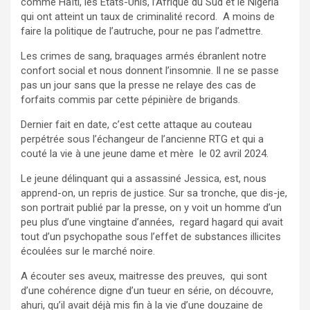
comme Haïti, les Etats-Unis, l’Afrique du Sud et le Nigéria
qui ont atteint un taux de criminalité record. A moins de
faire la politique de l’autruche, pour ne pas l’admettre.
Les crimes de sang, braquages armés ébranlent notre
confort social et nous donnent l’insomnie. Il ne se passe
pas un jour sans que la presse ne relaye des cas de
forfaits commis par cette pépinière de brigands.
Dernier fait en date, c’est cette attaque au couteau
perpétrée sous l’échangeur de l’ancienne RTG et qui a
couté la vie à une jeune dame et mère le 02 avril 2024.
Le jeune délinquant qui a assassiné Jessica, est, nous
apprend-on, un repris de justice. Sur sa tronche, que dis-je,
son portrait publié par la presse, on y voit un homme d’un
peu plus d’une vingtaine d’années, regard hagard qui avait
tout d’un psychopathe sous l’effet de substances illicites
écoulées sur le marché noire.
A écouter ses aveux, maitresse des preuves, qui sont
d’une cohérence digne d’un tueur en série, on découvre,
ahuri, qu’il avait déjà mis fin à la vie d’une douzaine de