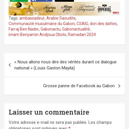
Tags:
ambassadeur
,
Arabie Saoudite
,
Communauté musulmane du Gabon
,
CSAIG
,
don des dattes
,
Farraj Ben Nader
,
Gabonactu
,
Gabonactualité
,
imam Benyamin Andjoua Obolo
,
Ramadan 2024
Navigation
« Nous allons nous dire des vérités durant ce dialogue
de
national » (Louis Gaston Mayila)
l’article
Grosse panne de Facebook au Gabon
Laisser un commentaire
Votre adresse e-mail ne sera pas publiée.
Les champs
obligatoires sont indiqués avec
*