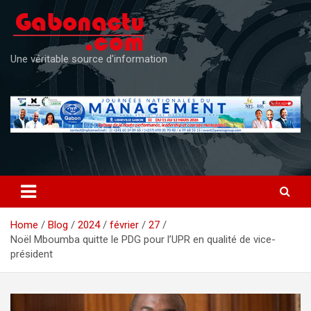
Skip
to
content
Une véritable source d'information
Home
Blog
2024
février
27
Noël Mboumba quitte le PDG pour l’UPR en qualité de vice-
président