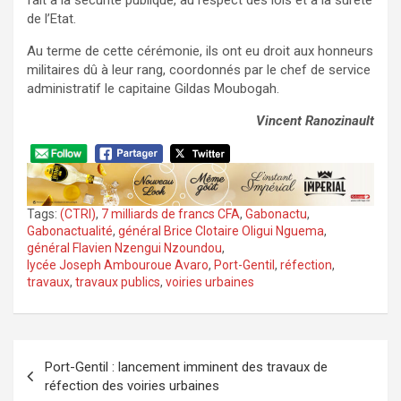
fait à la sécurité publique, au respect des lois et à la sûreté
de l’Etat.
Au terme de cette cérémonie, ils ont eu droit aux honneurs
militaires dû à leur rang, coordonnés par le chef de service
administratif le capitaine Gildas Moubogah.
Vincent Ranozinault
Tags:
(CTRI)
,
7 milliards de francs CFA
,
Gabonactu
,
Gabonactualité
,
général Brice Clotaire Oligui Nguema
,
général Flavien Nzengui Nzoundou
,
lycée Joseph Ambouroue Avaro
,
Port-Gentil
,
réfection
,
travaux
,
travaux publics
,
voiries urbaines
Navigation
Port-Gentil : lancement imminent des travaux de
de
réfection des voiries urbaines