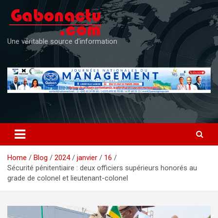
Skip
to
content
Une véritable source d'information
Home
Blog
2024
janvier
16
Sécurité pénitentiaire : deux officiers supérieurs honorés au
grade de colonel et lieutenant-colonel