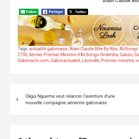
Alain Claude Bi
Tags:
actualité gabonaise
,
Alain Claude Bilie By Nze
,
Ali Bong
CTRI
,
dernier Premier Ministre d'Ali Bongo Ondimba
,
Gabon
,
Ga
Gabonactu.com
,
Gabonactualité
,
Libreville
,
Premier ministre
,
v
Navigation
Oligui Nguema veut relancer l’aventure d’une
de
nouvelle compagnie aérienne gabonaise
l’article