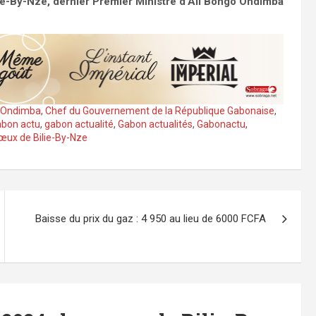
lie-By-Nze, dernier Premier Ministre d’Ali Bongo Ondimba
o Ondimba
,
Chef du Gouvernement de la République Gabonaise
,
bon actu
,
gabon actualité
,
Gabon actualités
,
Gabonactu
,
œux de Bilie-By-Nze
Baisse du prix du gaz : 4 950 au lieu de 6000 FCFA