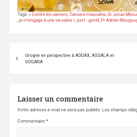
Tags:
« Contre les cancers
,
Cancers masculins
,
Dr Jonas Mbo
,
je m'engage à une vie saine »
,
port - gentil
,
Pr Adrien Mougou
Navigation
Grogne en perspective à ADDAX, ASSALA et
de
SOGARA
l’article
Laisser un commentaire
Votre adresse e-mail ne sera pas publiée.
Les champs oblig
Commentaire
*