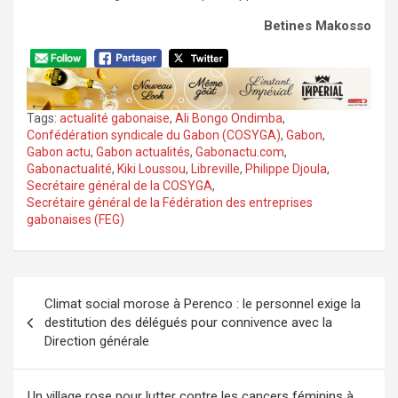
Betines Makosso
Tags:
actualité gabonaise
,
Ali Bongo Ondimba
,
Confédération syndicale du Gabon (COSYGA)
,
Gabon
,
Gabon actu
,
Gabon actualités
,
Gabonactu.com
,
Gabonactualité
,
Kiki Loussou
,
Libreville
,
Philippe Djoula
,
Secrétaire général de la COSYGA
,
Secrétaire général de la Fédération des entreprises
gabonaises (FEG)
Navigation
Climat social morose à Perenco : le personnel exige la
de
destitution des délégués pour connivence avec la
l’article
Direction générale
Un village rose pour lutter contre les cancers féminins à