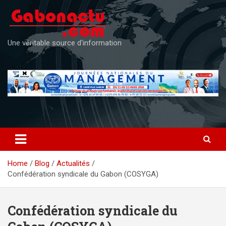
Skip
to
content
Une véritable source d'information
Home
Blog
Actualités
Confédération syndicale du Gabon (COSYGA)
Confédération syndicale du