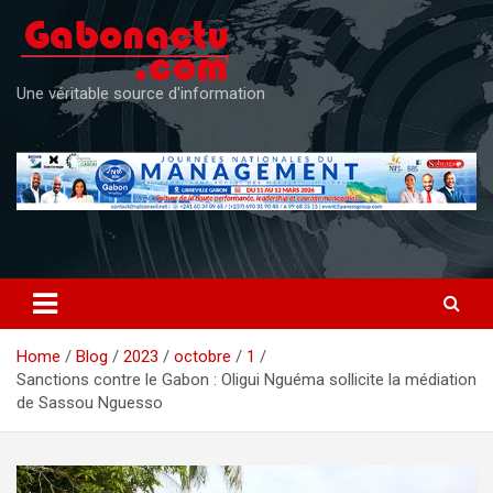
Skip
to
content
Une véritable source d'information
Home
Blog
2023
octobre
1
Sanctions contre le Gabon : Oligui Nguéma sollicite la médiation
de Sassou Nguesso