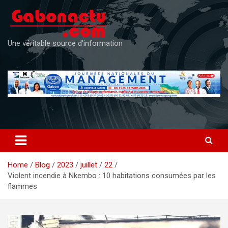
Skip
to
content
Une véritable source d'information
Home
Blog
2023
juillet
22
Violent incendie à Nkembo : 10 habitations consumées par les
flammes