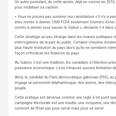
Un autre postulant, de cette année, déjà en course en 201
pour mobiliser sa caution.
« Vous ne pouvez pas soutenir ma candidature s’il n’y a pa
êtes invités à donner 1000 FCFA seulement (numéro Airtel 
invités à donner pour sauver le Gabon »
, déclame-t-il dans 
Cette stratégie un peu étrange dans les mœurs politiques du
interrogations de la part du public. Certains citoyens doute
plus Haute Institution du pays alors qu’ils ne semblent mêm
façon orthodoxe les finances du pays.
Au Gabon, c’est une tradition, les candidats à l’élection pr
puissance économique. La loi n’impose aucune limitation 
Ainsi, le candidat du Parti démocratique gabonais (PDG, au p
engage un personnel éléphantesque, des avions, des hélicopt
peuple…
Cette pratique est devenue comme une règle à tel point que 
campagne électorale est une insulte, une moquerie, une dist
sommet de l’Etat pas pour servir mais pour se servir.