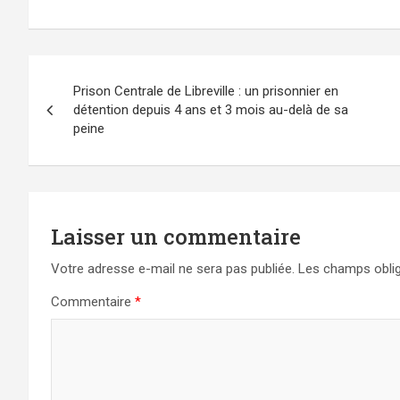
Navigation
Prison Centrale de Libreville : un prisonnier en
de
détention depuis 4 ans et 3 mois au-delà de sa
peine
l’article
Laisser un commentaire
Votre adresse e-mail ne sera pas publiée.
Les champs oblig
Commentaire
*