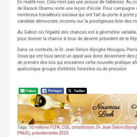
En réalité non. Cela n’est pas une preuve de faiblesse. Au con
de Barack Obama reste une leçon d’école. Pour campagne sou
nombreux travailleurs sociaux qui ont fait du porte à porte p
candidat démocrate, inconnu sur la prestigieuse liste des m
Au Gabon où l’égalité des chances est à géométrie variable
pour donner la chance à tous de devenir président de la Rép
Dans ce contexte, le Dr Jean Delors Biyoghe Ntougou, Pie
Ossa qui ont tous lancé un appel aux dons deviennent des pi
de prendre des lois qui encadrent cette nouvelle pratique afi
quelconque groupe d’intérêts funestes ou de pression.
Tags:
10 millions FCFA
,
CGE
,
constitution
,
Dr Jean Delors Biyo
PNUD)
,
présidentielle 2023