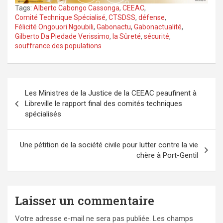
Tags:
Alberto Cabongo Cassonga
,
CEEAC
,
Comité Technique Spécialisé
,
CTSDSS
,
défense
,
Félicité Ongouori Ngoubili
,
Gabonactu
,
Gabonactualité
,
Gilberto Da Piedade Verissimo
,
la Sûreté
,
sécurité
,
souffrance des populations
Navigation
Les Ministres de la Justice de la CEEAC peaufinent à
de
Libreville le rapport final des comités techniques
l’article
spécialisés
Une pétition de la société civile pour lutter contre la vie
chère à Port-Gentil
Laisser un commentaire
Votre adresse e-mail ne sera pas publiée.
Les champs