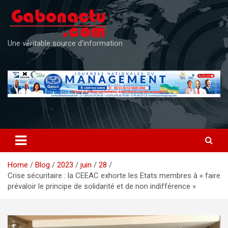
Skip
to
content
Une véritable source d'information
Home
Blog
2023
juin
28
Crise sécuritaire : la CEEAC exhorte les Etats membres à « faire
prévaloir le principe de solidarité et de non indifférence »