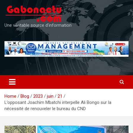
Skip
to
content
Une véritable source d'information
Home
Blog
2023
juin
21
L’opposant Joachim Mbatchi interpelle Ali Bongo sur la
nécessité de renouveler le bureau du CND