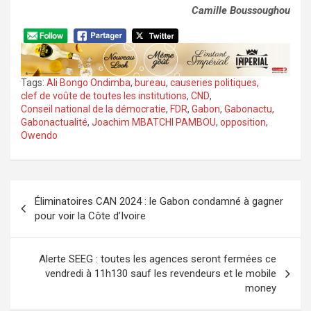
Camille Boussoughou
Tags:
Ali Bongo Ondimba
,
bureau
,
causeries politiques
,
clef de voûte de toutes les institutions
,
CND
,
Conseil national de la démocratie
,
FDR
,
Gabon
,
Gabonactu
,
Gabonactualité
,
Joachim MBATCHI PAMBOU
,
opposition
,
Owendo
Navigation
Éliminatoires CAN 2024 : le Gabon condamné à gagner
de
pour voir la Côte d’Ivoire
l’article
Alerte SEEG : toutes les agences seront fermées ce
vendredi à 11h130 sauf les revendeurs et le mobile
money