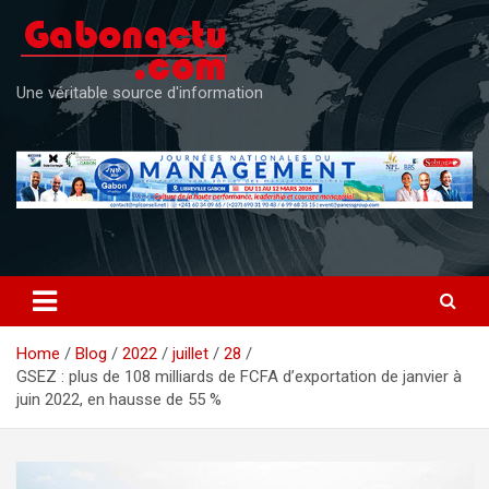
Skip
to
content
Une véritable source d'information
Home
Blog
2022
juillet
28
GSEZ : plus de 108 milliards de FCFA d’exportation de janvier à
juin 2022, en hausse de 55 %