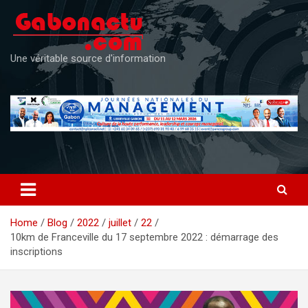
Skip
to
content
Une véritable source d'information
Home
Blog
2022
juillet
22
10km de Franceville du 17 septembre 2022 : démarrage des
inscriptions