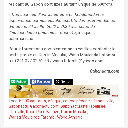
résidant au Gabon sont fixés au tarif unique de 500fcfa.
« Des séances d’entrainements bi- hebdomadaires
supervisées par nos coachs sportifs démarreront dès ce
dimanche 24 Juillet 2022 à 7h30 à la place de
l’Indépendance (ancienne Tribune) »
, indiqué le
communiqué.
Pour informations complémentaires veuillez contacter le
porte-parole du Run In Masuku, Waris Moulenda Fatombi
au +241 077 02 51 88 /
waris.fatombi@yahoo.com
Gabonactu.com
Tags:
5.000 coureurs
,
Afrique
,
course pédestre
,
Franceville
,
Gabonactu
,
Gabonactu.com
,
Gabonactualité
,
labélisée
,
Libreville
,
Road Race Bronze
,
Run in Masuku
,
Warisq Moulenda Fatombi
,
World Athletic