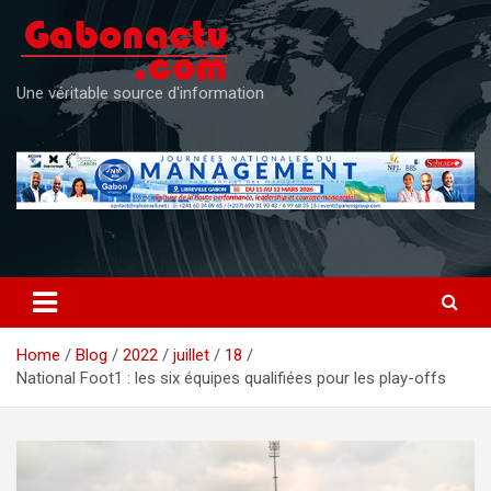
Skip
to
content
Une véritable source d'information
Home
Blog
2022
juillet
18
National Foot1 : les six équipes qualifiées pour les play-offs