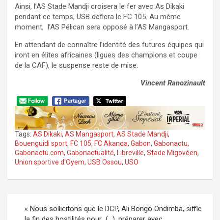
Ainsi, l’AS Stade Mandji croisera le fer avec As Dikaki
pendant ce temps, USB défiera le FC 105. Au même
moment, l’AS Pélican sera opposé à l’AS Mangasport.
En attendant de connaître l’identité des futures équipes qui
iront en élites africaines (ligues des champions et coupe
de la CAF), le suspense reste de mise.
Vincent Ranozinault
Tags:
AS Dikaki
,
AS Mangasport
,
AS Stade Mandji
,
Bouenguidi sport
,
FC 105
,
FC Akanda
,
Gabon
,
Gabonactu
,
Gabonactu.com
,
Gabonactualité
,
Libreville
,
Stade Migovéen
,
Union sportive d'Oyem
,
USB Ossou
,
USO
Navigation
« Nous sollicitons que le DCP, Ali Bongo Ondimba, siffle
de
la fin des hostilités pour (…), préparer avec