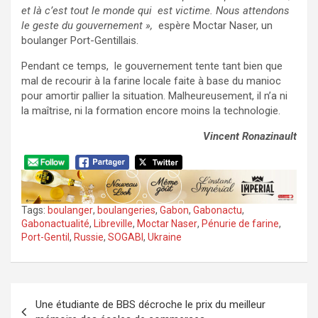
et là c’est tout le monde qui est victime. Nous attendons
le geste du gouvernement »,
espère Moctar Naser, un
boulanger Port-Gentillais.
Pendant ce temps, le gouvernement tente tant bien que
mal de recourir à la farine locale faite à base du manioc
pour amortir pallier la situation. Malheureusement, il n’a ni
la maîtrise, ni la formation encore moins la technologie.
Vincent Ronazinault
Tags:
boulanger
,
boulangeries
,
Gabon
,
Gabonactu
,
Gabonactualité
,
Libreville
,
Moctar Naser
,
Pénurie de farine
,
Port-Gentil
,
Russie
,
SOGABI
,
Ukraine
Navigation
Une étudiante de BBS décroche le prix du meilleur
de