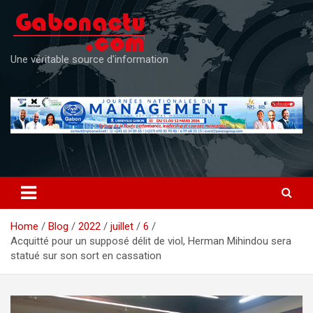
Skip
to
content
Une véritable source d'information
Home
Blog
2022
juillet
6
Acquitté pour un supposé délit de viol, Herman Mihindou sera
statué sur son sort en cassation