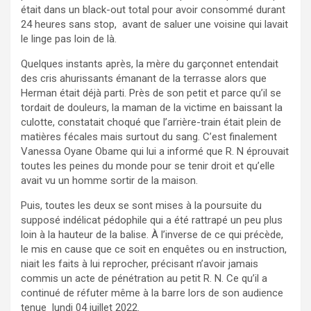
était dans un black-out total pour avoir consommé durant
24 heures sans stop, avant de saluer une voisine qui lavait
le linge pas loin de là.
Quelques instants après, la mère du garçonnet entendait
des cris ahurissants émanant de la terrasse alors que
Herman était déjà parti. Près de son petit et parce qu’il se
tordait de douleurs, la maman de la victime en baissant la
culotte, constatait choqué que l’arrière-train était plein de
matières fécales mais surtout du sang. C’est finalement
Vanessa Oyane Obame qui lui a informé que R. N éprouvait
toutes les peines du monde pour se tenir droit et qu’elle
avait vu un homme sortir de la maison.
Puis, toutes les deux se sont mises à la poursuite du
supposé indélicat pédophile qui a été rattrapé un peu plus
loin à la hauteur de la balise. À l’inverse de ce qui précède,
le mis en cause que ce soit en enquêtes ou en instruction,
niait les faits à lui reprocher, précisant n’avoir jamais
commis un acte de pénétration au petit R. N. Ce qu’il a
continué de réfuter même à la barre lors de son audience
tenue lundi 04 juillet 2022.