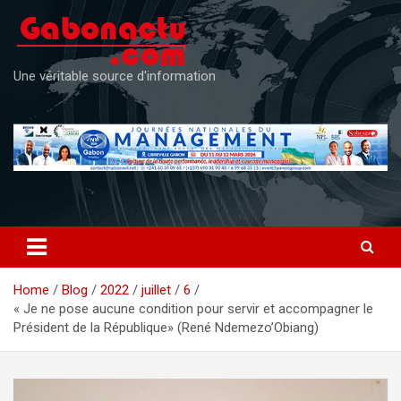
Skip
to
content
Une véritable source d'information
Home
Blog
2022
juillet
6
« Je ne pose aucune condition pour servir et accompagner le
Président de la République» (René Ndemezo’Obiang)