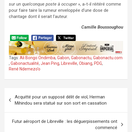
sur un quelconque poste à occuper »,
a-t-il réitéré comme
pour faire taire la rumeur enveloppée d’une dose de
chantage dont il serait l’auteur.
Camille Boussoughou
Tags:
Ali Bongo Ondimba
,
Gabon
,
Gabonactu
,
Gabonactu.com
,
Gabonactualité
,
Jean Ping
,
Libreville
,
Obiang
,
PDG
,
René Ndemezo’o
Navigation
Acquitté pour un supposé délit de viol, Herman
de
Mihindou sera statué sur son sort en cassation
l’article
Futur aéroport de Libreville : les déguerpissements ont
commencé