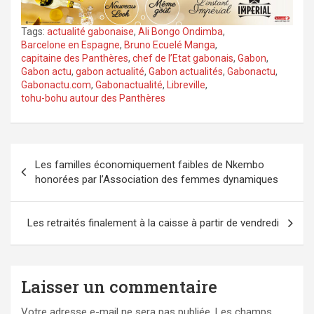
Tags:
actualité gabonaise
,
Ali Bongo Ondimba
,
Barcelone en Espagne
,
Bruno Ecuelé Manga
,
capitaine des Panthères
,
chef de l’Etat gabonais
,
Gabon
,
Gabon actu
,
gabon actualité
,
Gabon actualités
,
Gabonactu
,
Gabonactu.com
,
Gabonactualité
,
Libreville
,
tohu-bohu autour des Panthères
Navigation
Les familles économiquement faibles de Nkembo
de
honorées par l’Association des femmes dynamiques
l’article
Les retraités finalement à la caisse à partir de vendredi
Laisser un commentaire
Votre adresse e-mail ne sera pas publiée.
Les champs