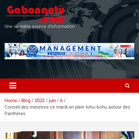
Skip
to
content
Une véritable source d'information
Home
Blog
2022
juin
6
Conseil des ministres ce mardi en plein tohu-bohu autour des
Panthères