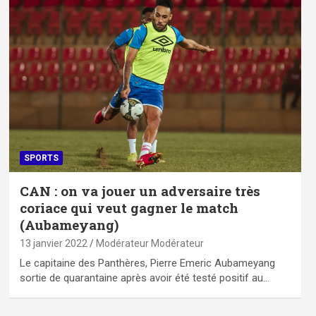
SPORTS
CAN : on va jouer un adversaire très
coriace qui veut gagner le match
(Aubameyang)
13 janvier 2022
Modérateur Modérateur
Le capitaine des Panthères, Pierre Emeric Aubameyang
sortie de quarantaine après avoir été testé positif au…