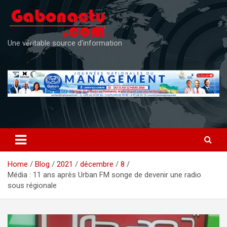
Skip
to
content
Une véritable source d'information
Home
Blog
2021
décembre
8
Média : 11 ans après Urban FM songe de devenir une radio
sous régionale