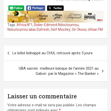
Tags:
Africa N°1
,
Didier-Edmond Ndoutoumou
,
Ndoutoumou alias Dafresh
,
Séif Mostley
,
Sir Okoss
,
Urban FM
Navigation
Le bébé kidnappé au CHUL retrouvé après 5 jours
de
l’article
UBA sacrée meilleure banque de l’année 2021 au
Gabon par le Magazine « The Banker »
Laisser un commentaire
Votre adresse e-mail ne sera pas publiée.
Les champs
obligatoires sont indiqués avec
*