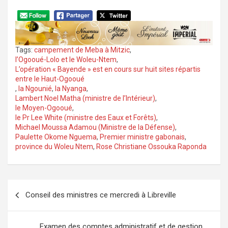
Tags:
campement de Meba à Mitzic
,
l’Ogooué-Lolo et le Woleu-Ntem
,
L’opération « Bayende » est en cours sur huit sites répartis
entre le Haut-Ogooué
,
la Ngounié
,
la Nyanga
,
Lambert Noel Matha (ministre de l’Intérieur)
,
le Moyen-Ogooué
,
le Pr Lee White (ministre des Eaux et Forêts)
,
Michael Moussa Adamou (Ministre de la Défense)
,
Paulette Okome Nguema
,
Premier ministre gabonais
,
province du Woleu Ntem
,
Rose Christiane Ossouka Raponda
Navigation
Conseil des ministres ce mercredi à Libreville
de
l’article
Examen des comptes administratif et de gestion