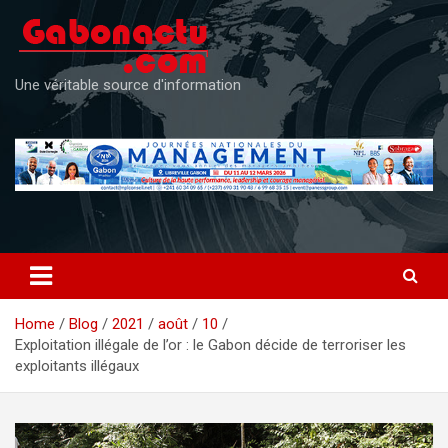
Skip
to
content
Une véritable source d'information
Home
Blog
2021
août
10
Exploitation illégale de l’or : le Gabon décide de terroriser les
exploitants illégaux