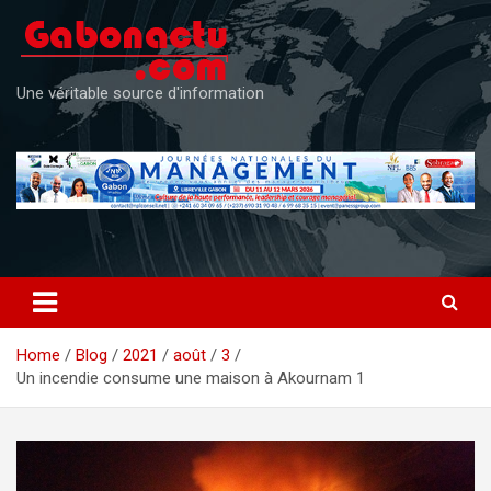
Skip
to
content
Une véritable source d'information
Home
Blog
2021
août
3
Un incendie consume une maison à Akournam 1