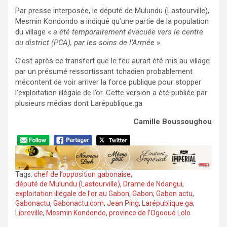
Par presse interposée, le député de Mulundu (Lastourville),
Mesmin Kondondo a indiqué qu’une partie de la population
du village «
a été temporairement évacuée vers le centre
du district (PCA), par les soins de l’Armée
».
C’est après ce transfert que le feu aurait été mis au village
par un présumé ressortissant tchadien probablement
mécontent de voir arriver la force publique pour stopper
l’exploitation illégale de l’or. Cette version a été publiée par
plusieurs médias dont Larépublique.ga
Camille Boussoughou
Tags:
chef de l’opposition gabonaise
,
député de Mulundu (Lastourville)
,
Drame de Ndangui
,
exploitation illégale de l'or au Gabon
,
Gabon
,
Gabon actu
,
Gabonactu
,
Gabonactu.com
,
Jean Ping
,
Larépublique.ga
,
Libreville
,
Mesmin Kondondo
,
province de l’Ogooué Lolo