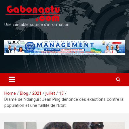
Skip
to
content
Une véritable source d'information
Home
Blog
2021
juillet
13
Drame de Ndangui : Jean Ping dénonce des exactions contre la
population et une faillite de l’Etat