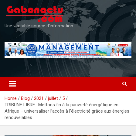
Skip
to
content
Une véritable source d'information
Home
Blog
2021
juillet
5
TRIBUNE LIBRE : Mettons fin à la pauvreté énergétique en
Afrique – universaliser l’accès à l’électricité grâce aux énergies
renouvelables